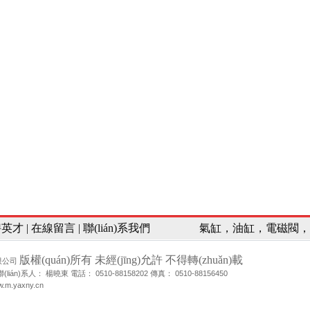
聘英才 | 在線留言 | 聯(lián)系我們
氣缸，油缸，電磁閥
版權(quán)所有 未經(jīng)允許 不得轉(zhuǎn)載
限公司
n)系人： 楊曉東 電話： 0510-88158202 傳真： 0510-88156450
.m.yaxny.cn